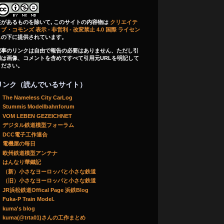
注があるものを除いて, このサイトの内容物は
クリエイテ
ブ・コモンズ 表示 - 非営利 - 改変禁止 4.0 国際 ライセン
ス
の下に提供されています。
記事のリンクは自由で報告の必要はありません、ただし引
用は画像、コメントを含めてすべて引用元URLを明記して
ください。
リンク（読んでいるサイト）
The Nameless City CarLog
Stummis Modellbahnforum
VOM LEBEN GEZEICHNET
デジタル鉄道模型フォーラム
DCC電子工作連合
電機屋の毎日
欧州鉄道模型アンテナ
はんなり華鐵記
（新）小さなヨーロッパと小さな鉄道
（旧）小さなヨーロッパと小さな鉄道
JR浜松鉄道Offical Page 浜鉄Blog
Fuka-P Train Model.
kuma's blog
kuma(@trta01)さんの工作まとめ