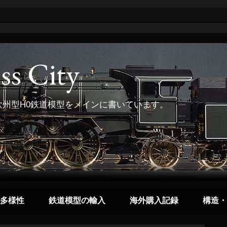
ss City
州型H0鉄道模型をメインに書いています。
多様性
鉄道模型の輸入
海外購入記録
構造・