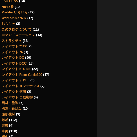
ESU ECoS
(14)
H0/16番
(10)
Märklin いろいろ
(12)
Warhammer40k
(12)
おもちゃ
(2)
このブログについて
(11)
コマンドステーション
(13)
ストラクチャ
(16)
レイアウト 2122
(7)
レイアウト 26
(3)
レイアウト DC
(36)
レイアウト DCC
(16)
レイアウト K-Gleis
(82)
レイアウト Peco Code100
(17)
レイアウト ナロー
(5)
レイアウト メンテナンス
(2)
レイアウト 構想
(3)
レイアウト 自動制御
(5)
画材・塗装
(7)
構造・仕組み
(10)
撮影機材
(9)
雑感
(112)
実験
(4)
車両
(116)
植生
(4)