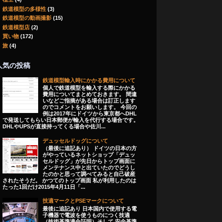
鉄道模型の多様性
(3)
鉄道模型の動画撮影
(15)
鉄道模型店
(2)
買い物
(172)
旅
(4)
人気の投稿
鉄道模型輸入時にかかる費用について
個人で鉄道模型を輸入する際にかかる
費用についてまとめておきます。 間違
いなどご指摘がある場合は訂正します
のでコメントをお願いします。 今回の
例は2017年にドイツから東京都へDHL
で発送してもらい日本郵便が輸入を代行する場合です。
DHLやUPSが直接持ってくる場合や佐川...
デュッセルドッグについて
（最後に追記あり） ドイツの日本の方
がやっているネットショップ「デュッ
セルドッグ」が先日からトップ画面に
メンテナンス中と出ていたのでどうし
たのかと思って調べてみると自己破産
されたそうだ。 かつてのトップ画面 私が利用したのは
たった1回だけ2015年4月11日「...
技適マークとPSEマークについて
最後に追記あり 日本国内で使用する電
子機器で電波を使うものにつく技適
（技術基準適合証明）そして 安全基準