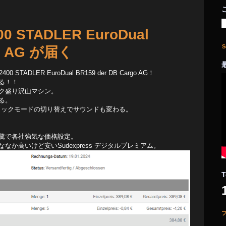
00 STADLER EuroDual
S
go AG が届く
STADLER EuroDual BR159 der DB Cargo AG！
る！！
ク盛り沢山マシン。
る。
クトリックモードの切り替えでサウンドも変わる。
騰で各社強気な価格設定。
か高いけど安いSudexpress デジタルプレミアム。
T