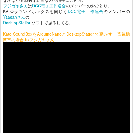
フジガヤさん
は
DCC電子工作連合
のメンバーのおひとり。
KATOサウンドボックスを同じく
DCC電子工作連合
のメンバーの
Yaasanさん
の
DesktopStation
ソフトで操作してる。
Kato SoundBoxをArduinoNanoとDesktopStationで動かす 蒸気機
関車の場合 byフジガヤさん