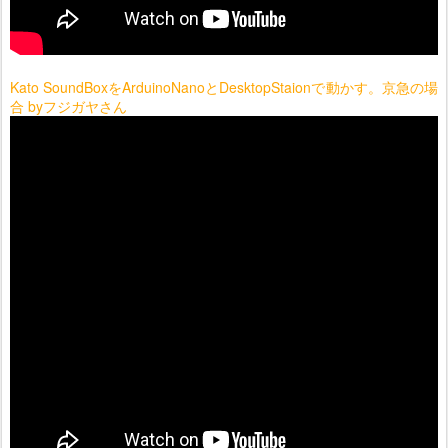
Kato SoundBoxをArduinoNanoとDesktopStaionで動かす。京急の場
合 byフジガヤさん