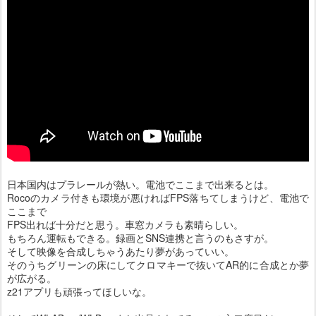
日本国内はプラレールが熱い。電池でここまで出来るとは。
Rocoのカメラ付きも環境が悪ければFPS落ちてしまうけど、電池で
ここまで
FPS出れば十分だと思う。車窓カメラも素晴らしい。
もちろん運転もできる。録画とSNS連携と言うのもさすが。
そして映像を合成しちゃうあたり夢があっていい。
そのうちグリーンの床にしてクロマキーで抜いてAR的に合成とか夢
が広がる。
z21アプリも頑張ってほしいな。