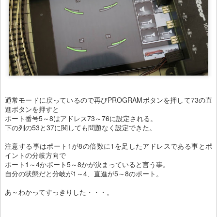
通常モードに戻っているので再びPROGRAMボタンを押して73の直
進ボタンを押すと
ポート番号5～8はアドレス73～76に設定される。
下の列の53と37に関しても問題なく設定できた。
注意する事はポート1が8の倍数に1を足したアドレスである事とポ
イントの分岐方向で
ポート1～4かポート5～8かが決まっていると言う事。
自分の状態だと分岐が1～4、直進が5～8のポート。
あ～わかってすっきりした・・・。