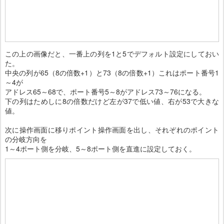
この上の画像だと、一番上の列を1と5でデフォルト設定にしておい
た。
中央の列が65（8の倍数+1）と73（8の倍数+1）これはポート番号1
～4が
アドレス65～68で、ポート番号5～8がアドレス73～76になる。
下の列はためしに8の倍数だけど左が37で低い値、右が53で大きな
値。
次に操作画面に移りポイント操作画面を出し、それぞれのポイント
の分岐方向を
1～4ポート側を分岐、5～8ポート側を直進に設定しておく。