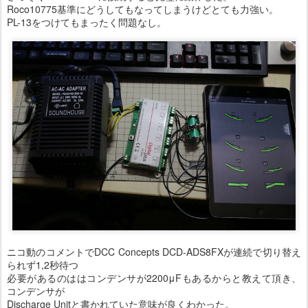
Roco10775基準にどうしてもなってしまうけどとても力強い。
PL-13をつけてもまったく問題なし。
ニコ動のコメントでDCC Concepts DCD-ADS8FXが連続で切り替え
られず1,2秒待つ
必要があるのははコンデンサが2200μFもあるからと教えて頂き、
コンデンサが
Discharge Unitと書かれていた意味が良くわかった。