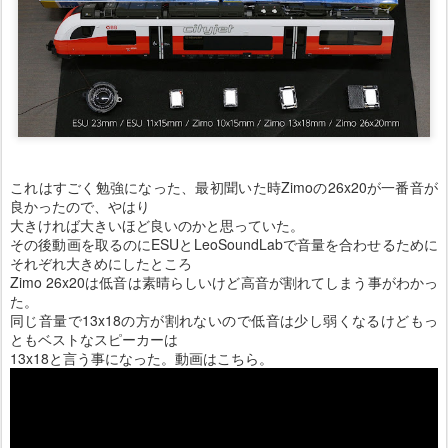
これはすごく勉強になった、最初聞いた時Zimoの26x20が一番音が
良かったので、やはり
大きければ大きいほど良いのかと思っていた。
その後動画を取るのにESUとLeoSoundLabで音量を合わせるために
それぞれ大きめにしたところ
Zimo 26x20は低音は素晴らしいけど高音が割れてしまう事がわかっ
た。
同じ音量で13x18の方が割れないので低音は少し弱くなるけどもっ
ともベストなスピーカーは
13x18と言う事になった。動画はこちら。