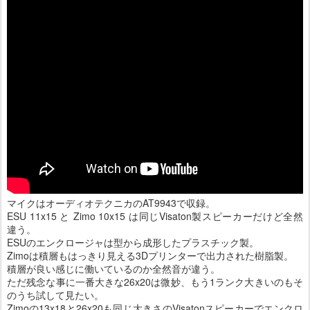
マイクはオーディオテクニカのAT9943で収録。
ESU 11x15 と Zimo 10x15 は同じVisaton製スピーカーだけど全然
違う。
ESUのエンクロージャは型から成形したプラスチック製。
Zimoは積層もはっきり見える3Dプリンターで出力された樹脂製。
積層が良い感じに働いているのか全然音が違う。
ただ残念な事に一番大きな26x20は微妙、もう1ランク大きいのもそ
のうち試して見たい。
Zimoの13x18と26x20も同じ大きさのVisatonスピーカーでエンクロ