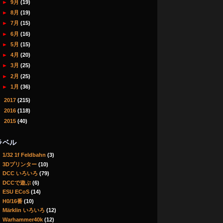
►
9月
(19)
►
8月
(19)
►
7月
(15)
►
6月
(16)
►
5月
(15)
►
4月
(20)
►
3月
(25)
►
2月
(25)
►
1月
(36)
►
2017
(215)
►
2016
(118)
►
2015
(40)
ラベル
1/32 1f Feldbahn
(3)
3Dプリンター
(10)
DCC いろいろ
(79)
DCCで遊ぶ
(6)
ESU ECoS
(14)
H0/16番
(10)
Märklin いろいろ
(12)
Warhammer40k
(12)