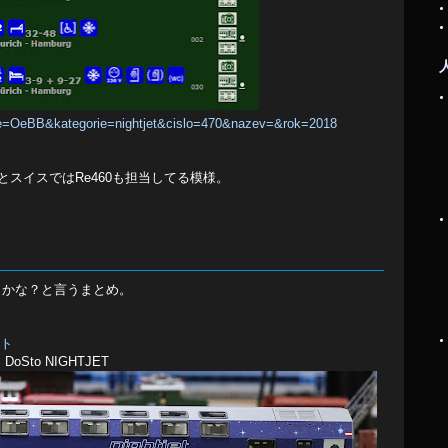
me=OeBB&kategorie=nightjet&cislo=470&nazev=&rok=2018
とスイスではRe460も担当してる模様。
ようかな？と言うまとめ。
ット
mz DoSto NIGHTJET