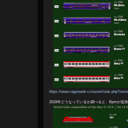
https://www.vagonweb.cz/razeni/vlak.php?ze
2018年どうなっているか調べると、Bpmが追