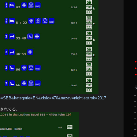
me=SBB&kategorie=EN&cislo=470&nazev=nightjet&rok=2017
加されてる。