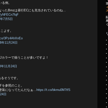
ている例。
ィ
色になったBmzは昼行ECにも充当されているのね…
om/yNFECn7fqF
8年7月5日
っこよす。
t.co/3Pz4AhXnEo
18年11月24日
95はNJカラーで揃うことが多いですよ！
18年11月24日
見れるそうです。
捗は以下を参照のこと。
tJet塗装になってたんだなぁ…
https://t.co/bkmu0M7tfS
月24日