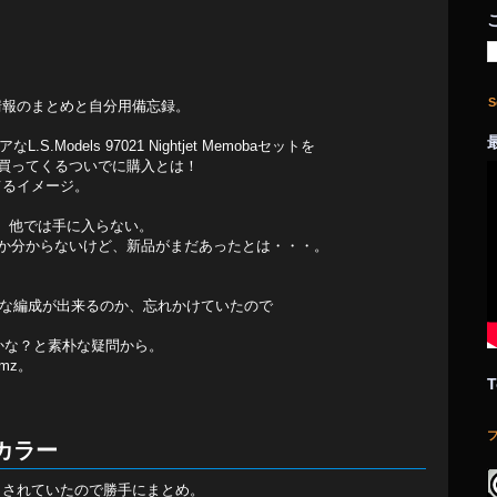
S
t情報のまとめと自分用備忘録。
なL.S.Models 97021 Nightjet Memobaセットを
買ってくるついでに購入とは！
れてるイメージ。
品、他では手に入らない。
か分からないけど、新品がまだあったとは・・・。
んな編成が出来るのか、忘れかけていたので
るのかな？と素朴な疑問から。
mz。
T
tカラー
ートされていたので勝手にまとめ。