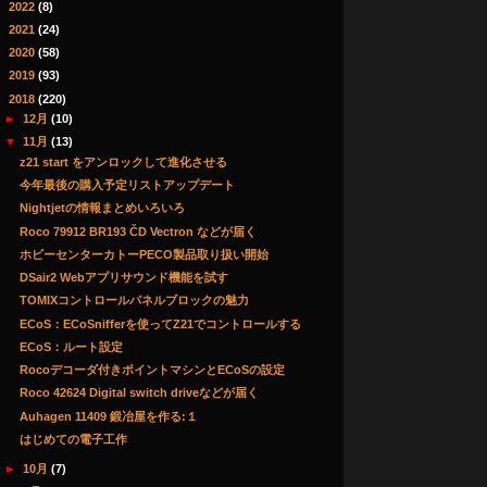
►
2022
(8)
►
2021
(24)
►
2020
(58)
►
2019
(93)
▼
2018
(220)
►
12月
(10)
▼
11月
(13)
z21 start をアンロックして進化させる
今年最後の購入予定リストアップデート
Nightjetの情報まとめいろいろ
Roco 79912 BR193 ČD Vectron などが届く
ホビーセンターカトーPECO製品取り扱い開始
DSair2 Webアプリサウンド機能を試す
TOMIXコントロールパネルブロックの魅力
ECoS：ECoSnifferを使ってZ21でコントロールする
ECoS：ルート設定
Rocoデコーダ付きポイントマシンとECoSの設定
Roco 42624 Digital switch driveなどが届く
Auhagen 11409 鍛冶屋を作る:１
はじめての電子工作
►
10月
(7)