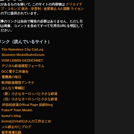
注があるものを除いて, このサイトの内容物は
クリエイテ
ブ・コモンズ 表示 - 非営利 - 改変禁止 4.0 国際 ライセン
ス
の下に提供されています。
記事のリンクは自由で報告の必要はありません、ただし引
用は画像、コメントを含めてすべて引用元URLを明記して
ください。
リンク（読んでいるサイト）
The Nameless City CarLog
Stummis Modellbahnforum
VOM LEBEN GEZEICHNET
デジタル鉄道模型フォーラム
DCC電子工作連合
電機屋の毎日
欧州鉄道模型アンテナ
はんなり華鐵記
（新）小さなヨーロッパと小さな鉄道
（旧）小さなヨーロッパと小さな鉄道
JR浜松鉄道Offical Page 浜鉄Blog
Fuka-P Train Model.
kuma's blog
kuma(@trta01)さんの工作まとめ
メル鉄おやじブログ
超音速備忘録