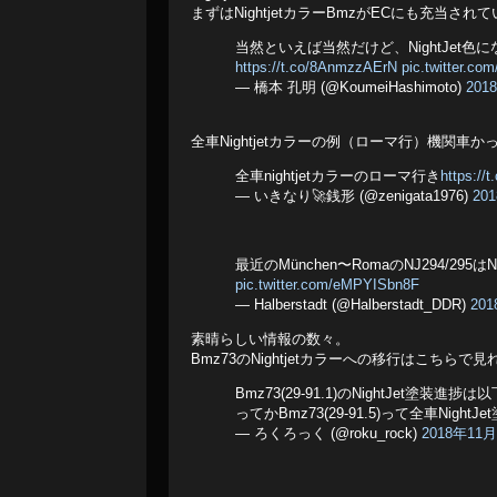
まずはNightjetカラーBmzがECにも充当され
当然といえば当然だけど、NightJet
https://t.co/8AnmzzAErN
pic.twitter.c
— 橋本 孔明 (@KoumeiHashimoto)
201
全車Nightjetカラーの例（ローマ行）機関車か
全車nightjetカラーのローマ行き
https://
— いきなり🚀銭形 (@zenigata1976)
20
最近のMünchen〜RomaのNJ294/2
pic.twitter.com/eMPYISbn8F
— Halberstadt (@Halberstadt_DDR)
20
素晴らしい情報の数々。
Bmz73のNightjetカラーへの移行はこちらで
Bmz73(29-91.1)のNightJet塗装進
ってかBmz73(29-91.5)って全車Nigh
— ろくろっく (@roku_rock)
2018年11