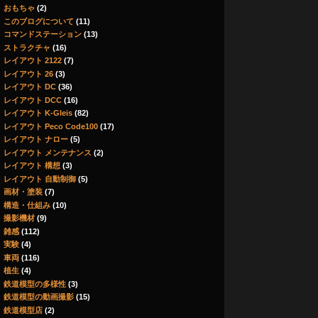
おもちゃ
(2)
このブログについて
(11)
コマンドステーション
(13)
ストラクチャ
(16)
レイアウト 2122
(7)
レイアウト 26
(3)
レイアウト DC
(36)
レイアウト DCC
(16)
レイアウト K-Gleis
(82)
レイアウト Peco Code100
(17)
レイアウト ナロー
(5)
レイアウト メンテナンス
(2)
レイアウト 構想
(3)
レイアウト 自動制御
(5)
画材・塗装
(7)
構造・仕組み
(10)
撮影機材
(9)
雑感
(112)
実験
(4)
車両
(116)
植生
(4)
鉄道模型の多様性
(3)
鉄道模型の動画撮影
(15)
鉄道模型店
(2)