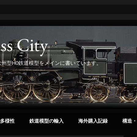
ss City
州型H0鉄道模型をメインに書いています。
多様性
鉄道模型の輸入
海外購入記録
構造・