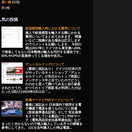
買い物
(172)
旅
(4)
人気の投稿
鉄道模型輸入時にかかる費用について
個人で鉄道模型を輸入する際にかかる
費用についてまとめておきます。 間違
いなどご指摘がある場合は訂正します
のでコメントをお願いします。 今回の
例は2017年にドイツから東京都へDHL
で発送してもらい日本郵便が輸入を代行する場合です。
DHLやUPSが直接持ってくる場合や佐川...
デュッセルドッグについて
（最後に追記あり） ドイツの日本の方
がやっているネットショップ「デュッ
セルドッグ」が先日からトップ画面に
メンテナンス中と出ていたのでどうし
たのかと思って調べてみると自己破産
されたそうだ。 かつてのトップ画面 私が利用したのは
たった1回だけ2015年4月11日「...
技適マークとPSEマークについて
最後に追記あり 日本国内で使用する電
子機器で電波を使うものにつく技適
（技術基準適合証明）そして 安全基準
をクリアしている製品につくPSEマー
ク（電気用品安全法基準適合品）など
まったく分からないので個人輸入している方々の情報を
参考にしてきた。 z21を去年購入した時は電源...