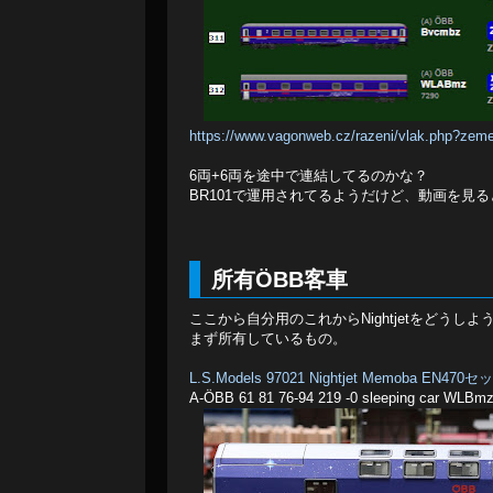
https://www.vagonweb.cz/razeni/vlak.php?ze
6両+6両を途中で連結してるのかな？
BR101で運用されてるようだけど、動画を見る
所有ÖBB客車
ここから自分用のこれからNightjetをどうし
まず所有しているもの。
L.S.Models 97021 Nightjet Memoba EN470セ
A-ÖBB 61 81 76-94 219 -0 sleeping car WLB