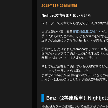
2018年11月25日日曜日
Nightjetの情報まとめいろいろ
ツイッターで先輩方から教えて頂いたNightje
まずは驚いた事に昨日
夏蜜柑@JI1OVIさん
がレア
手に入れられたとの事、しかも夕飯のおかずを
近所の八百屋にレアなNightjetセットが売ら
予約でほぼ売り切れたMemobaオリジナル商
国内のショップで予約された方がどれだけいた
欧州でも欲しがってる人多いのに凄い！
そして私が所有＆予約しているÖBB客車でど
ここでもう一度まとめる事にした。
まずは2019年以降全車Nightjetカラーにな
ポイントはEuroCityなどとも共通の2等座席車B
Bmz（2等座席車）Nightje
Nightjetカラーの運用について先輩方がツイ