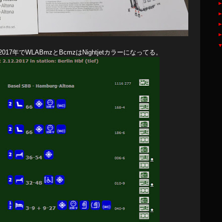
7年でWLABmzとBcmzはNightjetカラーになってる。