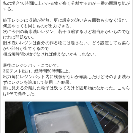
私の場合10時間以上かかる物が多く分離するのが一番の問題な気が
する。
純正レジンは収縮が皆無、更に設定の追い込み回数も少なく済む、
何度やっても同じものが出力できる。
次に今回の新水洗いレジン、若干収縮するけど相当細かいものでな
ければ問題ない。
旧水洗いレジンは自分の作る物には適さない。どう設定しても柔ら
かい部分が出てくるので
相当短時間の物でなければ使えないかもしれない。
最後にレジンバットについて。
3回テスト出力、総時間50時間以上。
出力毎にレジンバット内に残骸がないか確認したけどそのまま洗わ
ずにレジンを追加して使用した結果。
目に見える分離した粒子は残ってるけど固形物はなかった。こちら
はIPAで洗浄した。