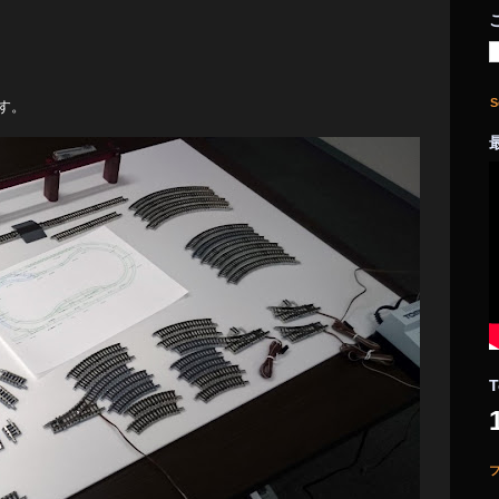
S
す。
T