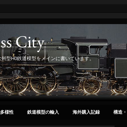
ss City
州型H0鉄道模型をメインに書いています。
多様性
鉄道模型の輸入
海外購入記録
構造・