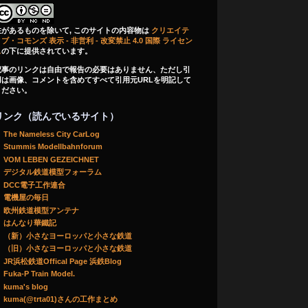
注があるものを除いて, このサイトの内容物は
クリエイテ
ブ・コモンズ 表示 - 非営利 - 改変禁止 4.0 国際 ライセン
ス
の下に提供されています。
記事のリンクは自由で報告の必要はありません、ただし引
用は画像、コメントを含めてすべて引用元URLを明記して
ください。
リンク（読んでいるサイト）
The Nameless City CarLog
Stummis Modellbahnforum
VOM LEBEN GEZEICHNET
デジタル鉄道模型フォーラム
DCC電子工作連合
電機屋の毎日
欧州鉄道模型アンテナ
はんなり華鐵記
（新）小さなヨーロッパと小さな鉄道
（旧）小さなヨーロッパと小さな鉄道
JR浜松鉄道Offical Page 浜鉄Blog
Fuka-P Train Model.
kuma's blog
kuma(@trta01)さんの工作まとめ