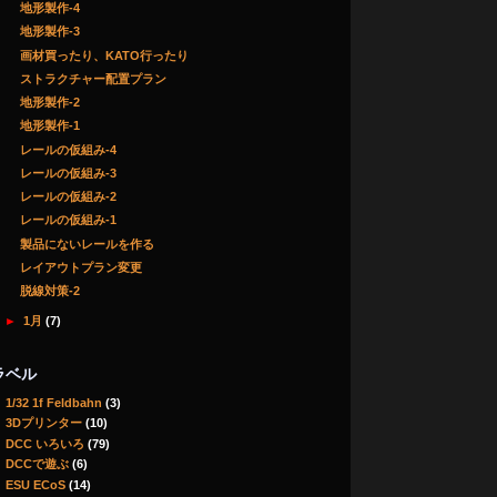
地形製作-4
地形製作-3
画材買ったり、KATO行ったり
ストラクチャー配置プラン
地形製作-2
地形製作-1
レールの仮組み-4
レールの仮組み-3
レールの仮組み-2
レールの仮組み-1
製品にないレールを作る
レイアウトプラン変更
脱線対策-2
►
1月
(7)
ラベル
1/32 1f Feldbahn
(3)
3Dプリンター
(10)
DCC いろいろ
(79)
DCCで遊ぶ
(6)
ESU ECoS
(14)