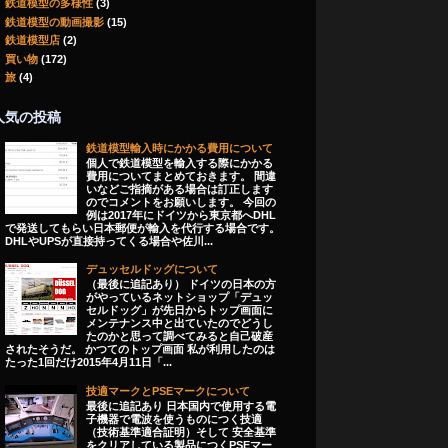
鉄道模型の多様性
(3)
鉄道模型の動画撮影
(15)
鉄道模型店
(2)
買い物
(172)
旅
(4)
人気の投稿
鉄道模型輸入時にかかる費用について
個人で鉄道模型を輸入する際にかかる
費用についてまとめておきます。 間違
いなどご指摘がある場合は訂正します
のでコメントをお願いします。 今回の
例は2017年にドイツから東京都へDHL
で発送してもらい日本郵便が輸入を代行する場合です。
DHLやUPSが直接持ってくる場合や佐川...
デュッセルドッグについて
（最後に追記あり） ドイツの日本の方
がやっているネットショップ「デュッ
セルドッグ」が先日からトップ画面に
メンテナンス中と出ていたのでどうし
たのかと思って調べてみると自己破産
されたそうだ。 かつてのトップ画面 私が利用したのは
たった1回だけ2015年4月11日「...
技適マークとPSEマークについて
最後に追記あり 日本国内で使用する電
子機器で電波を使うものにつく技適
（技術基準適合証明）そして 安全基準
をクリアしている製品につくPSEマー