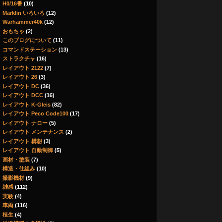
H0/16番
(10)
Märklin いろいろ
(12)
Warhammer40k
(12)
おもちゃ
(2)
このブログについて
(11)
コマンドステーション
(13)
ストラクチャ
(16)
レイアウト 2122
(7)
レイアウト 26
(3)
レイアウト DC
(36)
レイアウト DCC
(16)
レイアウト K-Gleis
(82)
レイアウト Peco Code100
(17)
レイアウト ナロー
(5)
レイアウト メンテナンス
(2)
レイアウト 構想
(3)
レイアウト 自動制御
(5)
画材・塗装
(7)
構造・仕組み
(10)
撮影機材
(9)
雑感
(112)
実験
(4)
車両
(116)
植生
(4)