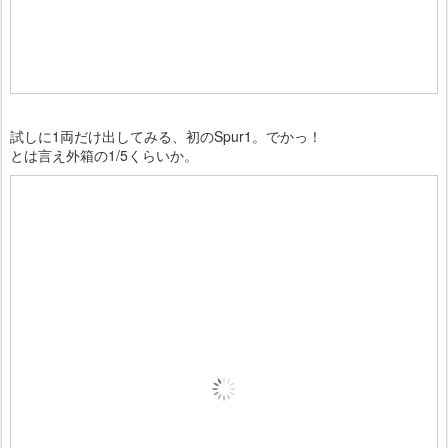
試しに1両だけ出してみる、初のSpur1。でかっ！
とは言え外箱の1/5くらいか。