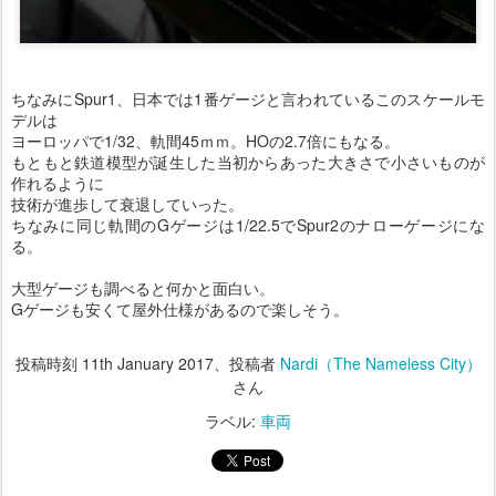
ちなみにSpur1、日本では1番ゲージと言われているこのスケールモ
デルは
ヨーロッパで1/32、軌間45ｍｍ。HOの2.7倍にもなる。
もともと鉄道模型が誕生した当初からあった大きさで小さいものが
作れるように
技術が進歩して衰退していった。
ちなみに同じ軌間のGゲージは1/22.5でSpur2のナローゲージにな
る。
大型ゲージも調べると何かと面白い。
Gゲージも安くて屋外仕様があるので楽しそう。
投稿時刻
11th January 2017
、投稿者
Nardi（The Nameless City）
さん
ラベル:
車両