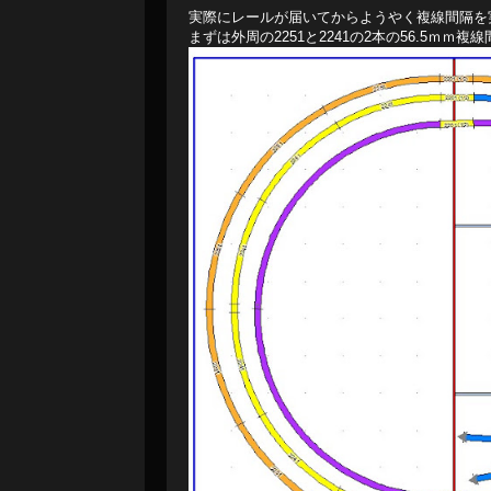
実際にレールが届いてからようやく複線間隔を
まずは外周の2251と2241の2本の56.5ｍｍ