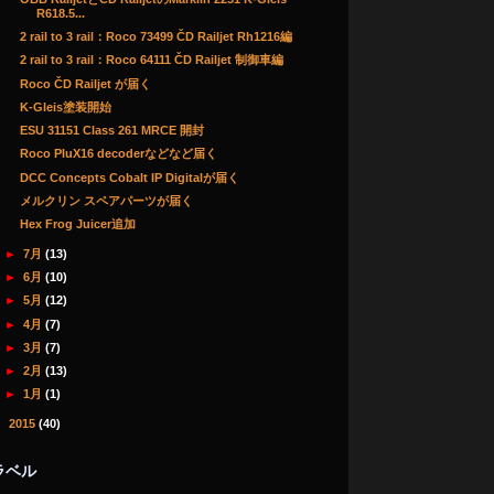
R618.5...
2 rail to 3 rail：Roco 73499 ČD Railjet Rh1216編
2 rail to 3 rail：Roco 64111 ČD Railjet 制御車編
Roco ČD Railjet が届く
K-Gleis塗装開始
ESU 31151 Class 261 MRCE 開封
Roco PluX16 decoderなどなど届く
DCC Concepts Cobalt IP Digitalが届く
メルクリン スペアパーツが届く
Hex Frog Juicer追加
►
7月
(13)
►
6月
(10)
►
5月
(12)
►
4月
(7)
►
3月
(7)
►
2月
(13)
►
1月
(1)
►
2015
(40)
ラベル