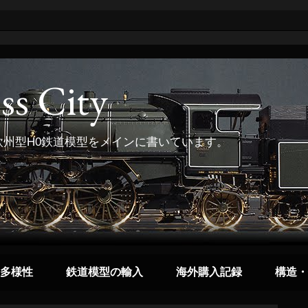
ss City
州型H0鉄道模型をメインに書いています。
多様性
鉄道模型の輸入
海外購入記録
構造・