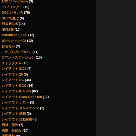
1/32 1f Feldbahn
(3)
3Dプリンター
(10)
DCC いろいろ
(79)
DCCで遊ぶ
(6)
ESU ECoS
(14)
H0/16番
(10)
Märklin いろいろ
(12)
Warhammer40k
(12)
おもちゃ
(2)
このブログについて
(11)
コマンドステーション
(13)
ストラクチャ
(16)
レイアウト 2122
(7)
レイアウト 26
(3)
レイアウト DC
(36)
レイアウト DCC
(16)
レイアウト K-Gleis
(82)
レイアウト Peco Code100
(17)
レイアウト ナロー
(5)
レイアウト メンテナンス
(2)
レイアウト 構想
(3)
レイアウト 自動制御
(5)
画材・塗装
(7)
構造・仕組み
(10)