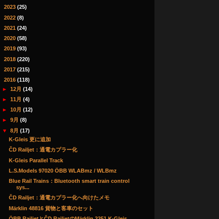
►
2023
(25)
►
2022
(8)
►
2021
(24)
►
2020
(58)
►
2019
(93)
►
2018
(220)
►
2017
(215)
▼
2016
(118)
►
12月
(14)
►
11月
(4)
►
10月
(12)
►
9月
(8)
▼
8月
(17)
K-Gleis 更に追加
ČD Railjet：通電カプラー化
K-Gleis Parallel Track
L.S.Models 97020 ÖBB WLABmz / WLBmz
Blue Rail Trains：Bluetooth smart train control
sys...
ČD Railjet：通電カプラー化へ向けたメモ
Märklin 48816 貨物と客車のセット
ÖBB RailjetとČD RailjetのMärklin 2251 K-Gleis