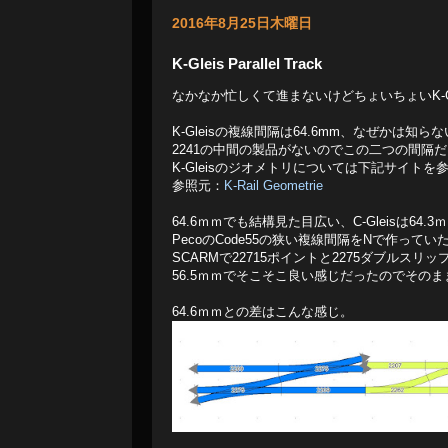
2016年8月25日木曜日
K-Gleis Parallel Track
なかなか忙しくて進まないけどちょいちょいK-Gl
K-Gleisの複線間隔は64.6mm、なぜかは知ら
2241の中間の製品がないのでこの二つの間隔だけ
K-Gleisのジオメトリについては下記サイトを
参照元：
K-Rail Geometrie
64.6ｍｍでも結構見た目広い、C-Gleisは64.
PecoのCode55の狭い複線間隔をNで作って
SCARMで22715ポイントと2275ダブルス
56.5ｍｍでそこそこ良い感じだったのでそのま
64.6ｍｍとの差はこんな感じ。