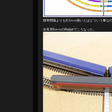
標準間隔よりも8.1ｍｍ狭いとはどういう事な
全長305ｍｍのRailjetでこうなった。