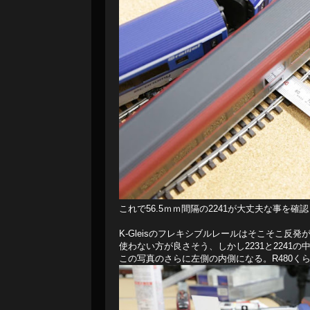
これで56.5ｍｍ間隔の2241が大丈夫な事を確
K-Gleisのフレキシブルレールはそこそこ反
使わない方が良さそう、しかし2231と2241
この写真のさらに左側の内側になる。R480く