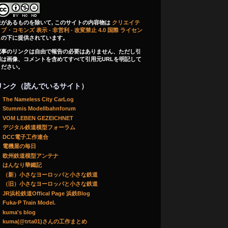
注があるものを除いて, このサイトの内容物は
クリエイテ
ブ・コモンズ 表示 - 非営利 - 改変禁止 4.0 国際 ライセン
ス
の下に提供されています。
記事のリンクは自由で報告の必要はありません、ただし引
用は画像、コメントを含めてすべて引用元URLを明記して
ください。
リンク（読んでいるサイト）
The Nameless City CarLog
Stummis Modellbahnforum
VOM LEBEN GEZEICHNET
デジタル鉄道模型フォーラム
DCC電子工作連合
電機屋の毎日
欧州鉄道模型アンテナ
はんなり華鐵記
（新）小さなヨーロッパと小さな鉄道
（旧）小さなヨーロッパと小さな鉄道
JR浜松鉄道Offical Page 浜鉄Blog
Fuka-P Train Model.
kuma's blog
kuma(@trta01)さんの工作まとめ