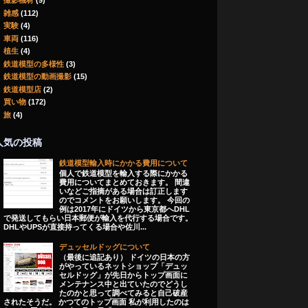
撮影機材
(9)
雑感
(112)
実験
(4)
車両
(116)
植生
(4)
鉄道模型の多様性
(3)
鉄道模型の動画撮影
(15)
鉄道模型店
(2)
買い物
(172)
旅
(4)
人気の投稿
鉄道模型輸入時にかかる費用について
個人で鉄道模型を輸入する際にかかる
費用についてまとめておきます。 間違
いなどご指摘がある場合は訂正します
のでコメントをお願いします。 今回の
例は2017年にドイツから東京都へDHL
で発送してもらい日本郵便が輸入を代行する場合です。
DHLやUPSが直接持ってくる場合や佐川...
デュッセルドッグについて
（最後に追記あり） ドイツの日本の方
がやっているネットショップ「デュッ
セルドッグ」が先日からトップ画面に
メンテナンス中と出ていたのでどうし
たのかと思って調べてみると自己破産
されたそうだ。 かつてのトップ画面 私が利用したのは