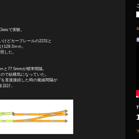
S
eisで実験。
ないけどカーブレールの2231と
129.3ｍｍ。
参照した。
3ｍｍと77.5mmが標準間隔。
いたので結構気になっていた。
リップを直接接続した時の複線間隔が
ま設計。
T