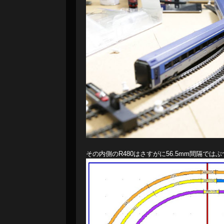
その内側のR480はさすがに56.5mm間隔で