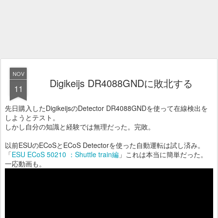
NOV
Digikeijs DR4088GNDに敗北する
11
先日購入したDigikeijsのDetector DR4088GNDを使って在線検出を
しようとテスト。
しかし自分の知識と経験では無理だった。完敗。
以前ESUのECoSとECoS Detectorを使った自動運転は試し済み。
「
ESU ECoS 50210 ：Shuttle train編
」これは本当に簡単だった。
一応動画も。