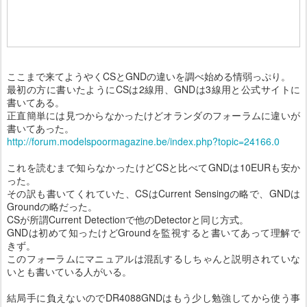
ここまで来てようやくCSとGNDの違いを調べ始める情弱っぷり。
最初の方に書いたようにCSは2線用、GNDは3線用と公式サイトに
書いてある。
正直簡単には見つからなかったけどオランダのフォーラムに違いが
書いてあった。
http://forum.modelspoormagazine.be/index.php?topic=24166.0
これを読むまで知らなかったけどCSと比べてGNDは10EURも安か
った。
その訳も書いてくれていた、CSはCurrent Sensingの略で、GNDは
Groundの略だった。
CSが所謂Current Detectionで他のDetectorと同じ方式。
GNDは初めて知ったけどGroundを監視すると書いてあって理解で
きず。
このフォーラムにマニュアルは混乱するしちゃんと説明されていな
いとも書いている人がいる。
結局手に負えないのでDR4088GNDはもう少し勉強してから使う事