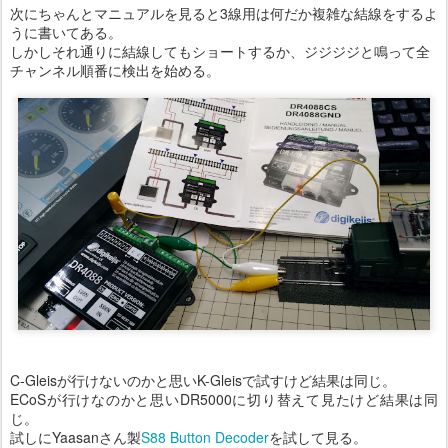
次にちゃんとマニュアルを見ると3線用は何だか複雑な結線をするよ
うに書いてある。
しかしそれ通りに結線してもショートするか、ジジジジと鳴って全
チャンネル順番に検出を始める。
C-Gleisが行けないのかと思いK-Gleisで試すけど結果は同じ。
ECoSが行けなのかと思いDR5000に切り替えて見たけど結果は同
じ。
試しにYaasanさん製
S88 Button Decoder
を試して見る。