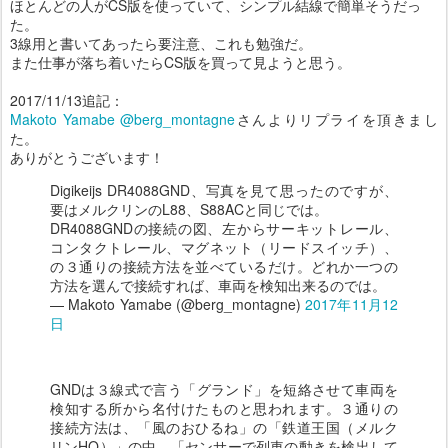
ほとんどの人がCS版を使っていて、シンプル結線で簡単そうだっ
た。
3線用と書いてあったら要注意、これも勉強だ。
また仕事が落ち着いたらCS版を買って見ようと思う。
2017/11/13追記：
Makoto Yamabe @berg_montagne
さんよりリプライを頂きまし
た。
ありがとうございます！
Digikeijs DR4088GND、写真を見て思ったのですが、
要はメルクリンのL88、S88ACと同じでは。
DR4088GNDの接続の図、左からサーキットレール、
コンタクトレール、マグネット（リードスイッチ）、
の３通りの接続方法を並べているだけ。どれか一つの
方法を選んで接続すれば、車両を検知出来るのでは。
— Makoto Yamabe (@berg_montagne)
2017年11月12
日
GNDは３線式で言う「グランド」を短絡させて車両を
検知する所から名付けたものと思われます。３通りの
接続方法は、「風のおひるね」の「鉄道王国（メルク
リンHO）」の中、「センサーで列車の動きを検出して