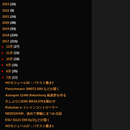
►
2023
(25)
►
2022
(8)
►
2021
(24)
►
2020
(58)
►
2019
(93)
►
2018
(220)
▼
2017
(215)
►
12月
(27)
►
11月
(15)
►
10月
(18)
►
9月
(15)
►
8月
(25)
▼
7月
(17)
HOモジュール28：バラスト撒き2
Fleischmann 390072 E69 などが届く
Auhagen 11445 Bekohlung 給炭所を作る
久しぶりにKM1 BR18.478を動かす
Rokuhan e-トレインコントローラー
NEM310/340、改めて車輪にまつわる話
ESU 31121 E94 Ep3などが届く
HOモジュール27：バラスト撒き1