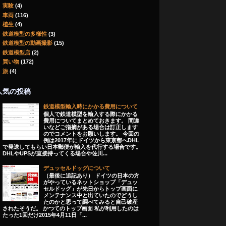
実験
(4)
車両
(116)
植生
(4)
鉄道模型の多様性
(3)
鉄道模型の動画撮影
(15)
鉄道模型店
(2)
買い物
(172)
旅
(4)
人気の投稿
鉄道模型輸入時にかかる費用について
個人で鉄道模型を輸入する際にかかる
費用についてまとめておきます。 間違
いなどご指摘がある場合は訂正します
のでコメントをお願いします。 今回の
例は2017年にドイツから東京都へDHL
で発送してもらい日本郵便が輸入を代行する場合です。
DHLやUPSが直接持ってくる場合や佐川...
デュッセルドッグについて
（最後に追記あり） ドイツの日本の方
がやっているネットショップ「デュッ
セルドッグ」が先日からトップ画面に
メンテナンス中と出ていたのでどうし
たのかと思って調べてみると自己破産
されたそうだ。 かつてのトップ画面 私が利用したのは
たった1回だけ2015年4月11日「...