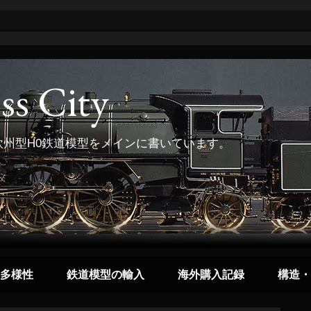
ss City
州型H0鉄道模型をメインに書いています。
多様性
鉄道模型の輸入
海外購入記録
構造・