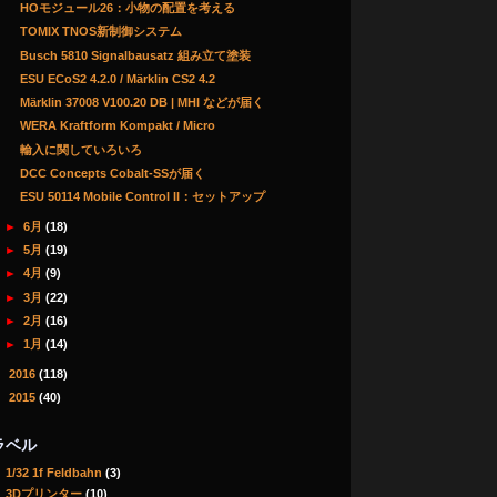
HOモジュール26：小物の配置を考える
TOMIX TNOS新制御システム
Busch 5810 Signalbausatz 組み立て塗装
ESU ECoS2 4.2.0 / Märklin CS2 4.2
Märklin 37008 V100.20 DB | MHI などが届く
WERA Kraftform Kompakt / Micro
輸入に関していろいろ
DCC Concepts Cobalt-SSが届く
ESU 50114 Mobile Control II：セットアップ
►
6月
(18)
►
5月
(19)
►
4月
(9)
►
3月
(22)
►
2月
(16)
►
1月
(14)
►
2016
(118)
►
2015
(40)
ラベル
1/32 1f Feldbahn
(3)
3Dプリンター
(10)