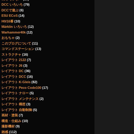
DCC いろいろ
(79)
DCCで遊ぶ
(6)
ESU ECoS
(14)
H0/16番
(10)
Märklin いろいろ
(12)
Warhammer40k
(12)
おもちゃ
(2)
このブログについて
(11)
コマンドステーション
(13)
ストラクチャ
(16)
レイアウト 2122
(7)
レイアウト 26
(3)
レイアウト DC
(36)
レイアウト DCC
(16)
レイアウト K-Gleis
(82)
レイアウト Peco Code100
(17)
レイアウト ナロー
(5)
レイアウト メンテナンス
(2)
レイアウト 構想
(3)
レイアウト 自動制御
(5)
画材・塗装
(7)
構造・仕組み
(10)
撮影機材
(9)
雑感
(112)