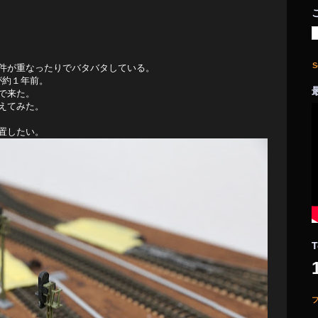
S
件が重なったりでバタバタしている。
が約１年前。
で来た。
えてみた。
置したい。
T