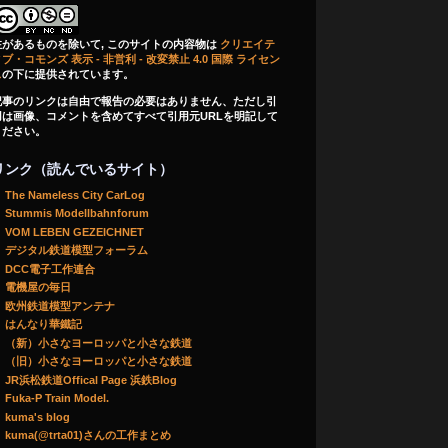
注があるものを除いて, このサイトの内容物は
クリエイテ
ブ・コモンズ 表示 - 非営利 - 改変禁止 4.0 国際 ライセン
ス
の下に提供されています。
記事のリンクは自由で報告の必要はありません、ただし引
用は画像、コメントを含めてすべて引用元URLを明記して
ください。
リンク（読んでいるサイト）
The Nameless City CarLog
Stummis Modellbahnforum
VOM LEBEN GEZEICHNET
デジタル鉄道模型フォーラム
DCC電子工作連合
電機屋の毎日
欧州鉄道模型アンテナ
はんなり華鐵記
（新）小さなヨーロッパと小さな鉄道
（旧）小さなヨーロッパと小さな鉄道
JR浜松鉄道Offical Page 浜鉄Blog
Fuka-P Train Model.
kuma's blog
kuma(@trta01)さんの工作まとめ