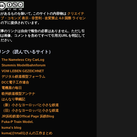
注があるものを除いて, このサイトの内容物は
クリエイテ
ブ・コモンズ 表示 - 非営利 - 改変禁止 4.0 国際 ライセン
ス
の下に提供されています。
記事のリンクは自由で報告の必要はありません、ただし引
用は画像、コメントを含めてすべて引用元URLを明記して
ください。
リンク（読んでいるサイト）
The Nameless City CarLog
Stummis Modellbahnforum
VOM LEBEN GEZEICHNET
デジタル鉄道模型フォーラム
DCC電子工作連合
電機屋の毎日
欧州鉄道模型アンテナ
はんなり華鐵記
（新）小さなヨーロッパと小さな鉄道
（旧）小さなヨーロッパと小さな鉄道
JR浜松鉄道Offical Page 浜鉄Blog
Fuka-P Train Model.
kuma's blog
kuma(@trta01)さんの工作まとめ