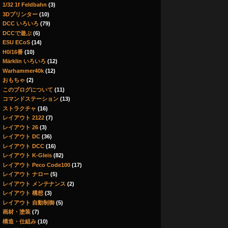
1/32 1f Feldbahn
(3)
3Dプリンター
(10)
DCC いろいろ
(79)
DCCで遊ぶ
(6)
ESU ECoS
(14)
H0/16番
(10)
Märklin いろいろ
(12)
Warhammer40k
(12)
おもちゃ
(2)
このブログについて
(11)
コマンドステーション
(13)
ストラクチャ
(16)
レイアウト 2122
(7)
レイアウト 26
(3)
レイアウト DC
(36)
レイアウト DCC
(16)
レイアウト K-Gleis
(82)
レイアウト Peco Code100
(17)
レイアウト ナロー
(5)
レイアウト メンテナンス
(2)
レイアウト 構想
(3)
レイアウト 自動制御
(5)
画材・塗装
(7)
構造・仕組み
(10)