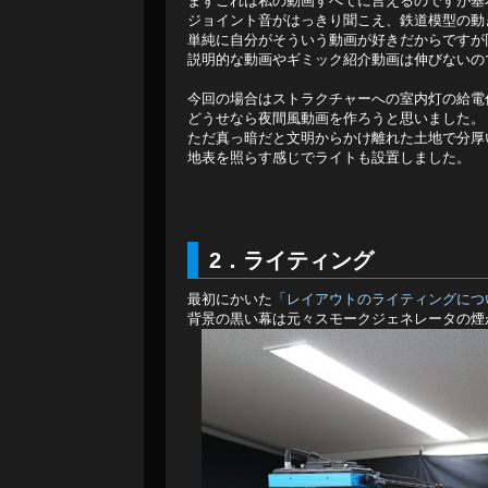
まずこれは私の動画すべてに言えるのですが基本は
ジョイント音がはっきり聞こえ、鉄道模型の動
単純に自分がそういう動画が好きだからですが
説明的な動画やギミック紹介動画は伸びないの
今回の場合はストラクチャーへの室内灯の給電
どうせなら夜間風動画を作ろうと思いました。
ただ真っ暗だと文明からかけ離れた土地で分厚
地表を照らす感じでライトも設置しました。
2．ライティング
最初にかいた
「レイアウトのライティングにつ
背景の黒い幕は元々スモークジェネレータの煙