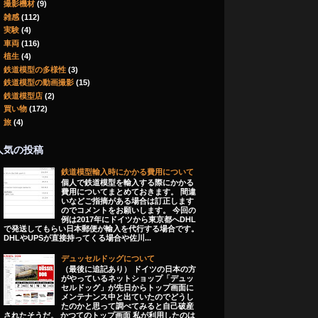
撮影機材
(9)
雑感
(112)
実験
(4)
車両
(116)
植生
(4)
鉄道模型の多様性
(3)
鉄道模型の動画撮影
(15)
鉄道模型店
(2)
買い物
(172)
旅
(4)
人気の投稿
鉄道模型輸入時にかかる費用について
個人で鉄道模型を輸入する際にかかる
費用についてまとめておきます。 間違
いなどご指摘がある場合は訂正します
のでコメントをお願いします。 今回の
例は2017年にドイツから東京都へDHL
で発送してもらい日本郵便が輸入を代行する場合です。
DHLやUPSが直接持ってくる場合や佐川...
デュッセルドッグについて
（最後に追記あり） ドイツの日本の方
がやっているネットショップ「デュッ
セルドッグ」が先日からトップ画面に
メンテナンス中と出ていたのでどうし
たのかと思って調べてみると自己破産
されたそうだ。 かつてのトップ画面 私が利用したのは