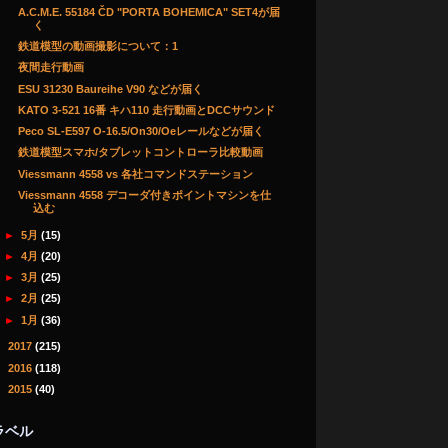
A.C.M.E. 55184 ČD "PORTA BOHEMICA" SET4が届
く
鉄道模型の動画撮影について：1
夜間走行動画
ESU 31230 Baureihe V90 などが届く
KATO 3-521 16番 キハ110 走行動画とDCCサウンド
Peco SL-E597 O-16.5/On30/Oeレールなどが届く
鉄道模型スマホ/タブレットコントローラ比較動画
Viessmann 4558 vs 各社コマンドステーション
Viessmann 4558 デコーダ付きポイントマシンを仕
込む
►
5月
(15)
►
4月
(20)
►
3月
(25)
►
2月
(25)
►
1月
(36)
►
2017
(215)
►
2016
(118)
►
2015
(40)
ラベル