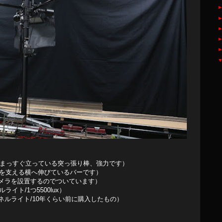
の天井へまっすぐ立っている突っ張り棒、強力です）
 （ライトを支える横へ伸びているバーです）
のカメラを設置するのでついています）
ルライト/1つ5500lux）
ネルライト/10年くらい前に購入したもの）