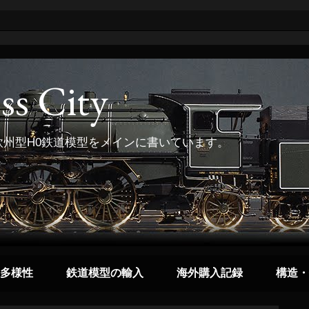
ss City
州型H0鉄道模型をメインに書いています。
多様性
鉄道模型の輸入
海外購入記録
構造・