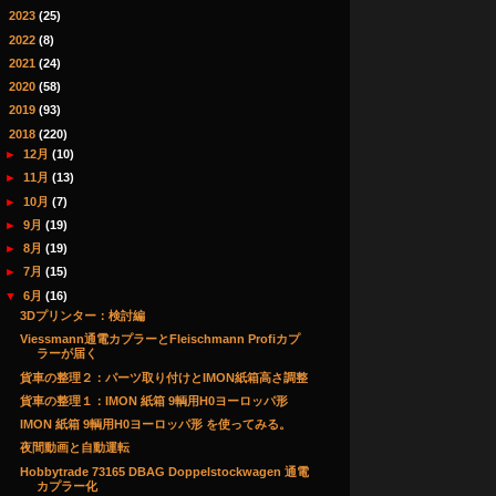
►
2023
(25)
►
2022
(8)
►
2021
(24)
►
2020
(58)
►
2019
(93)
▼
2018
(220)
►
12月
(10)
►
11月
(13)
►
10月
(7)
►
9月
(19)
►
8月
(19)
►
7月
(15)
▼
6月
(16)
3Dプリンター：検討編
Viessmann通電カプラーとFleischmann Profiカプ
ラーが届く
貨車の整理２：パーツ取り付けとIMON紙箱高さ調整
貨車の整理１：IMON 紙箱 9輌用H0ヨーロッパ形
IMON 紙箱 9輌用H0ヨーロッパ形 を使ってみる。
夜間動画と自動運転
Hobbytrade 73165 DBAG Doppelstockwagen 通電
カプラー化