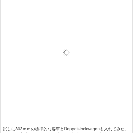
試しに303ｍｍの標準的な客車とDoppelstockwagenも入れてみた。