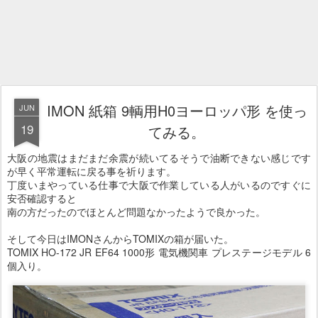
IMON 紙箱 9輌用H0ヨーロッパ形 を使っ
JUN
19
てみる。
大阪の地震はまだまだ余震が続いてるそうで油断できない感じです
が早く平常運転に戻る事を祈ります。
丁度いまやっている仕事で大阪で作業している人がいるのですぐに
安否確認すると
南の方だったのでほとんど問題なかったようで良かった。
そして今日はIMONさんからTOMIXの箱が届いた。
TOMIX HO-172 JR EF64 1000形 電気機関車 プレステージモデル 6
個入り。