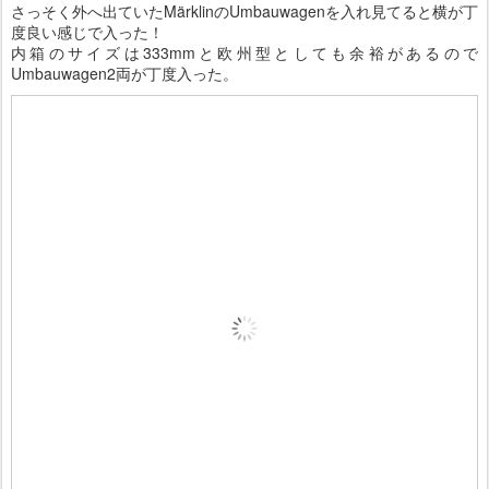
さっそく外へ出ていたMärklinのUmbauwagenを入れ見てると横が丁
度良い感じで入った！
内箱のサイズは333mmと欧州型としても余裕があるので
Umbauwagen2両が丁度入った。