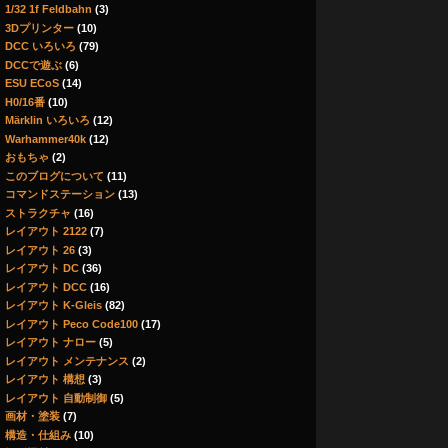
1/32 1f Feldbahn
(3)
3Dプリンター
(10)
DCC いろいろ
(79)
DCCで遊ぶ
(6)
ESU ECoS
(14)
H0/16番
(10)
Märklin いろいろ
(12)
Warhammer40k
(12)
おもちゃ
(2)
このブログについて
(11)
コマンドステーション
(13)
ストラクチャ
(16)
レイアウト 2122
(7)
レイアウト 26
(3)
レイアウト DC
(36)
レイアウト DCC
(16)
レイアウト K-Gleis
(82)
レイアウト Peco Code100
(17)
レイアウト ナロー
(5)
レイアウト メンテナンス
(2)
レイアウト 構想
(3)
レイアウト 自動制御
(5)
画材・塗装
(7)
構造・仕組み
(10)