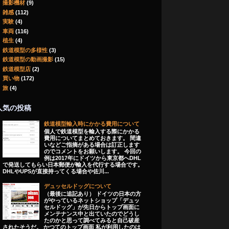
撮影機材
(9)
雑感
(112)
実験
(4)
車両
(116)
植生
(4)
鉄道模型の多様性
(3)
鉄道模型の動画撮影
(15)
鉄道模型店
(2)
買い物
(172)
旅
(4)
人気の投稿
鉄道模型輸入時にかかる費用について
個人で鉄道模型を輸入する際にかかる
費用についてまとめておきます。 間違
いなどご指摘がある場合は訂正します
のでコメントをお願いします。 今回の
例は2017年にドイツから東京都へDHL
で発送してもらい日本郵便が輸入を代行する場合です。
DHLやUPSが直接持ってくる場合や佐川...
デュッセルドッグについて
（最後に追記あり） ドイツの日本の方
がやっているネットショップ「デュッ
セルドッグ」が先日からトップ画面に
メンテナンス中と出ていたのでどうし
たのかと思って調べてみると自己破産
されたそうだ。 かつてのトップ画面 私が利用したのは