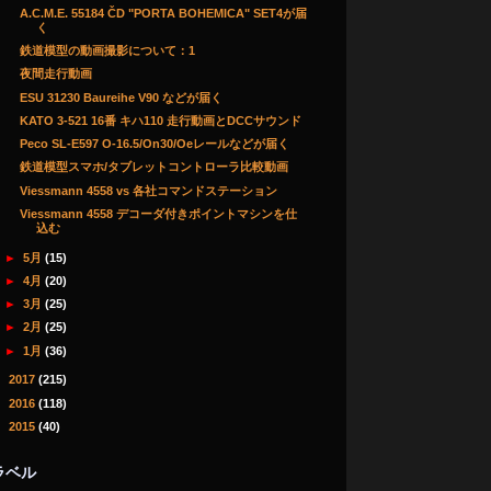
A.C.M.E. 55184 ČD "PORTA BOHEMICA" SET4が届
く
鉄道模型の動画撮影について：1
夜間走行動画
ESU 31230 Baureihe V90 などが届く
KATO 3-521 16番 キハ110 走行動画とDCCサウンド
Peco SL-E597 O-16.5/On30/Oeレールなどが届く
鉄道模型スマホ/タブレットコントローラ比較動画
Viessmann 4558 vs 各社コマンドステーション
Viessmann 4558 デコーダ付きポイントマシンを仕
込む
►
5月
(15)
►
4月
(20)
►
3月
(25)
►
2月
(25)
►
1月
(36)
►
2017
(215)
►
2016
(118)
►
2015
(40)
ラベル