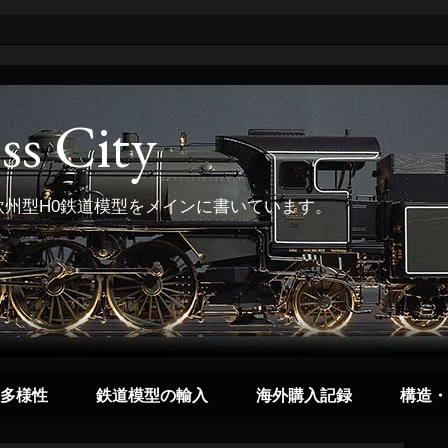
ss City
州型H0鉄道模型をメインに書いています。
多様性
鉄道模型の輸入
海外購入記録
構造・