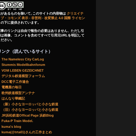
注があるものを除いて, このサイトの内容物は
クリエイテ
ブ・コモンズ 表示 - 非営利 - 改変禁止 4.0 国際 ライセン
ス
の下に提供されています。
記事のリンクは自由で報告の必要はありません、ただし引
用は画像、コメントを含めてすべて引用元URLを明記して
ください。
リンク（読んでいるサイト）
The Nameless City CarLog
Stummis Modellbahnforum
VOM LEBEN GEZEICHNET
デジタル鉄道模型フォーラム
DCC電子工作連合
電機屋の毎日
欧州鉄道模型アンテナ
はんなり華鐵記
（新）小さなヨーロッパと小さな鉄道
（旧）小さなヨーロッパと小さな鉄道
JR浜松鉄道Offical Page 浜鉄Blog
Fuka-P Train Model.
kuma's blog
kuma(@trta01)さんの工作まとめ