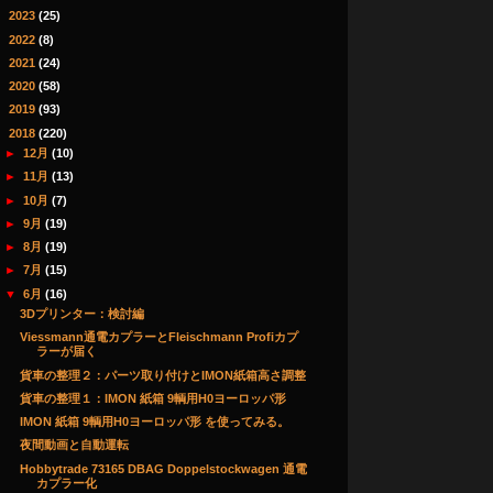
►
2023
(25)
►
2022
(8)
►
2021
(24)
►
2020
(58)
►
2019
(93)
▼
2018
(220)
►
12月
(10)
►
11月
(13)
►
10月
(7)
►
9月
(19)
►
8月
(19)
►
7月
(15)
▼
6月
(16)
3Dプリンター：検討編
Viessmann通電カプラーとFleischmann Profiカプ
ラーが届く
貨車の整理２：パーツ取り付けとIMON紙箱高さ調整
貨車の整理１：IMON 紙箱 9輌用H0ヨーロッパ形
IMON 紙箱 9輌用H0ヨーロッパ形 を使ってみる。
夜間動画と自動運転
Hobbytrade 73165 DBAG Doppelstockwagen 通電
カプラー化