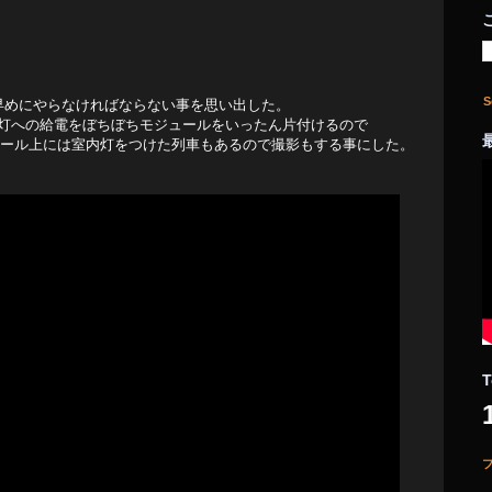
S
早めにやらなければならない事を思い出した。
灯への給電をぼちぼちモジュールをいったん片付けるので
モジュール上には室内灯をつけた列車もあるので撮影もする事にした。
T