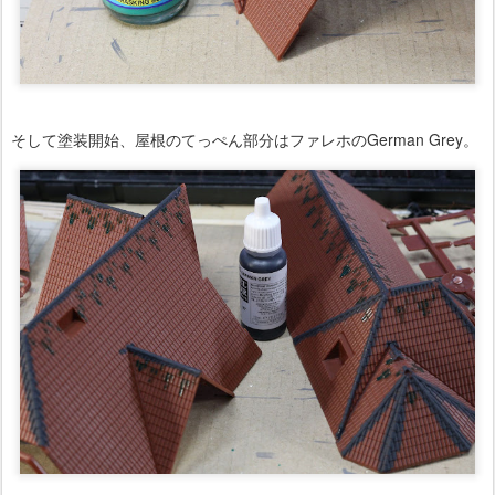
そして塗装開始、屋根のてっぺん部分はファレホのGerman Grey。