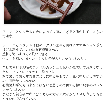
ファレホとシタデルも色によっては薄めすぎると弾かれてしまうの
で注意。
フェレホとシタデルは他のアクリル塗料と同様にエマルション系だ
けど水溶性で、いわゆる有機溶媒系の
塗料と違いすべて水洗いできる。
何よりも匂いがまったくしないのが大きいかもしれない。
そして同じ水溶性のアクリルガッシュと扱いが似ていて分厚く塗っ
たり、マットにフラットに塗ったり
水で溶いて薄く水彩画のように塗る事もでき、重ね塗りがしやすい
のも特徴かもしれない。
有機溶剤系でも出来なくはないと思うので価格と扱い易さのバラン
スかもしれない。
まだまだ初心者の私にはこちらの方が失敗が少なくやり直しも苦じ
ゃないので合っていた。