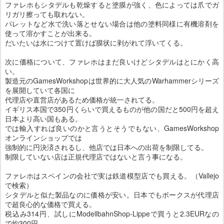
ファレホもシタデルも乾燥すると塗膜が強く、色によっては爪でガ
リガリ擦っても取れない。
パレットなど水で洗い落とせない場合は他の塗料同様に有機溶剤を
使って溶かすことが出来る。
だいたいは水につけて置けば膜状に剥がれて浮いてくる。
次に価格について、ファレホはまだ良いけどシタデルはとにかく高
い。
製造元のGamesWorkshopは世界的に大人気のWarhammerシリーズ
を展開していて各国に
代理店や直営店があるため価格が統一されてる。
イギリス本国で350円くらいで買えるものが他の国だと500円を超え
日本より高い国もある。
では輸入すれば良いのかと言うとそうでもない、GamesWorkshop
オンラインショップでは
強制的に円決済されるし、他店では日本への出荷を制限してる。
制限していない店は正規代理店ではないと言う事になる。
ファレホはスペインの会社で実は鉄道模型店でも買える。（Vallejo
で検索）
シタデルと似た製品なのに価格が安い。日本でもボークスが代理店
で超良心的な価格で買える。
税込み314円、試しにModellbahnShop-Lippeで買うと2.3EURなの
で約300円。