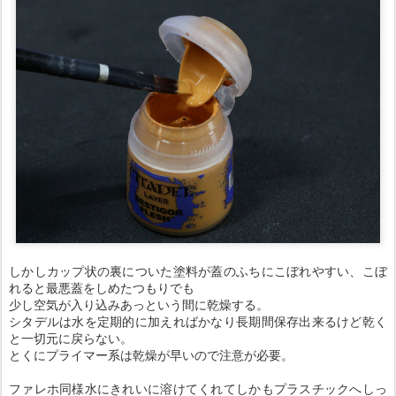
しかしカップ状の裏についた塗料が蓋のふちにこぼれやすい、こぼ
れると最悪蓋をしめたつもりでも
少し空気が入り込みあっという間に乾燥する。
シタデルは水を定期的に加えればかなり長期間保存出来るけど乾く
と一切元に戻らない。
とくにプライマー系は乾燥が早いので注意が必要。
ファレホ同様水にきれいに溶けてくれてしかもプラスチックへしっ