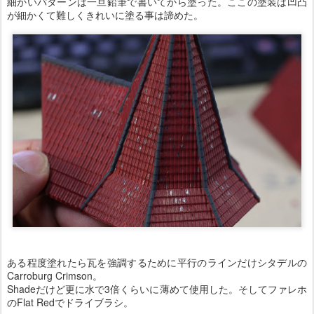
細かいパターンは一旦鉛筆で書いてから塗った。ここの塗装は凹凸
が細かくて難しくきれいに塗る事は諦めた。
ある程度塗れたら瓦を強調するために平行のラインだけシタデルの
Carroburg Crimson。
Shadeだけど更に水で3倍くらいに薄めて使用した。そしてファレホ
のFlat Redでドライブラシ。