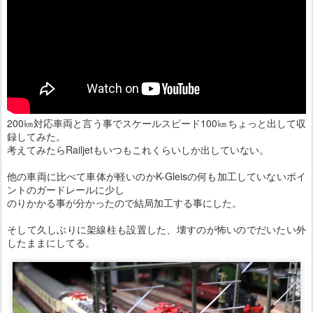
200㎞対応車両と言う事でスケールスピード100㎞ちょっと出して収
録してみた。
考えてみたらRailjetもいつもこれくらいしか出していない。
他の車両に比べて車体が軽いのかK-Gleisの何も加工していないポイ
ントのガードレールに少し
のりかかる事が分かったので結局加工する事にした。
そして久しぶりに架線柱も設置した、壊すのが怖いのでだいたい外
したままにしてる。